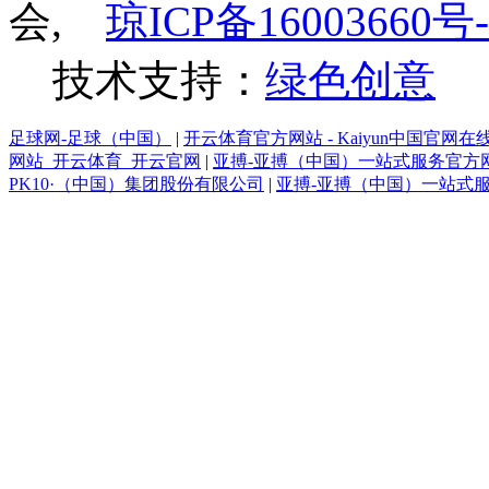
会,
琼ICP备16003660号-
技术支持：
绿色创意
足球网-足球（中国）
|
开云体育官方网站 - Kaiyun中国官网在线
网站_开云体育_开云官网
|
亚搏-亚搏（中国）一站式服务官方
PK10·（中国）集团股份有限公司
|
亚搏-亚搏（中国）一站式