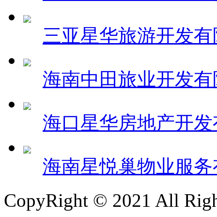
三亚星华旅游开发有
海南中田旅业开发有
海口星华房地产开发
海南星悦巢物业服务
CopyRight © 2021 All 