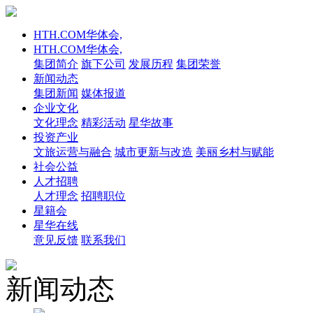
HTH.COM华体会,
HTH.COM华体会,
集团简介
旗下公司
发展历程
集团荣誉
新闻动态
集团新闻
媒体报道
企业文化
文化理念
精彩活动
星华故事
投资产业
文旅运营与融合
城市更新与改造
美丽乡村与赋能
社会公益
人才招聘
人才理念
招聘职位
星籍会
星华在线
意见反馈
联系我们
新闻动态