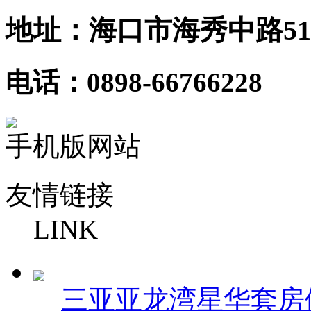
地址：海口市海秀中路51
电话：0898-66766228
手机版网站
友情链接
LINK
三亚亚龙湾星华套房